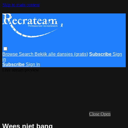
Skip to main content
Browse
Search
Bekijk alle dansjes (gratis)
Subscribe
Sign
in
Subscribe
Sign In
Live stream preview
Close
Open
Wees niet bang