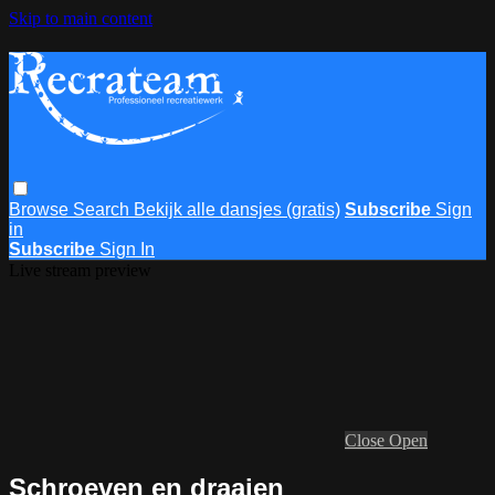
Skip to main content
Browse
Search
Bekijk alle dansjes (gratis)
Subscribe
Sign
in
Subscribe
Sign In
Live stream preview
Close
Open
Schroeven en draaien