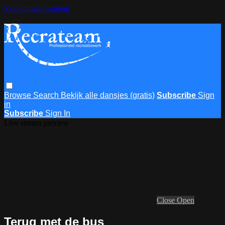
Skip to main content
Browse
Search
Bekijk alle dansjes (gratis)
Subscribe
Sign
in
Subscribe
Sign In
Live stream preview
Close
Open
Terug met de bus