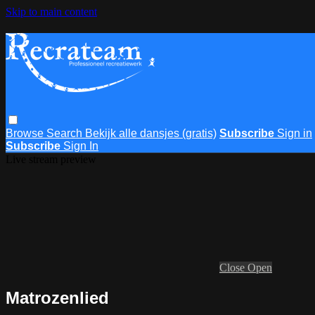
Skip to main content
Browse
Search
Bekijk alle dansjes (gratis)
Subscribe
Sign in
Subscribe
Sign In
Live stream preview
Close
Open
Matrozenlied