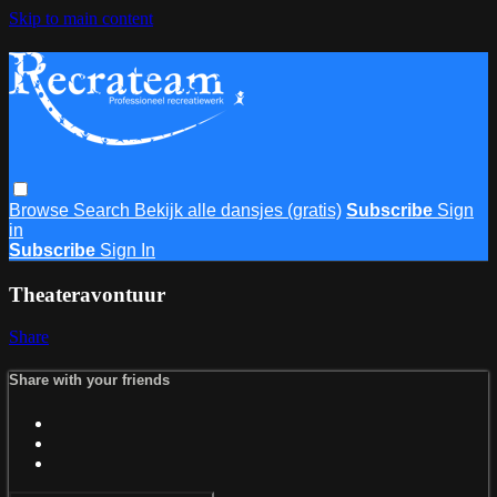
Skip to main content
Browse
Search
Bekijk alle dansjes (gratis)
Subscribe
Sign
in
Subscribe
Sign In
Theateravontuur
Share
Share with your friends