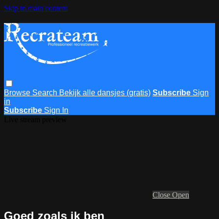
Skip to main content
Browse
Search
Bekijk alle dansjes (gratis)
Subscribe
Sign
in
Subscribe
Sign In
Live stream preview
Close
Open
Goed zoals ik ben