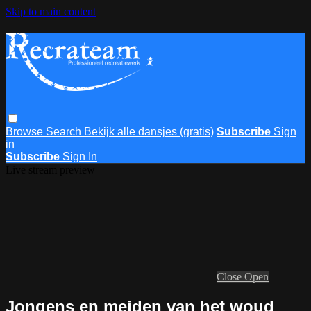
Skip to main content
Browse
Search
Bekijk alle dansjes (gratis)
Subscribe
Sign
in
Subscribe
Sign In
Live stream preview
Close
Open
Jongens en meiden van het woud