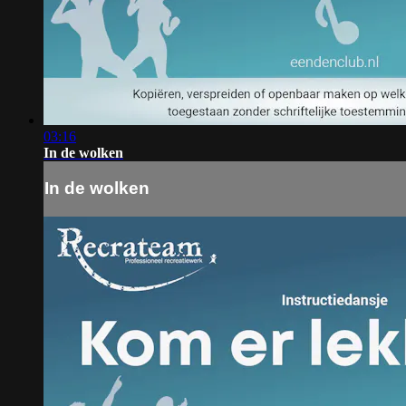
03:16
In de wolken
In de wolken