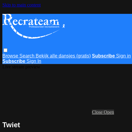
Skip to main content
Browse
Search
Bekijk alle dansjes (gratis)
Subscribe
Sign in
Subscribe
Sign In
Live stream preview
Close
Open
Twiet