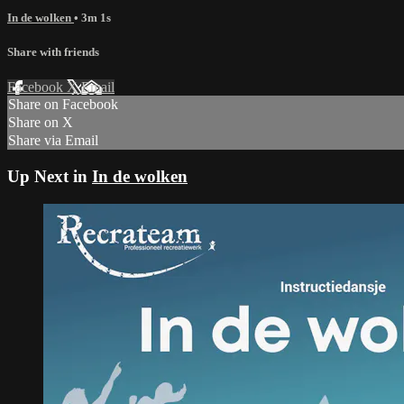
In de wolken
• 3m 1s
Share with friends
Facebook
X
Email
Share on Facebook
Share on X
Share via Email
Up Next in
In de wolken