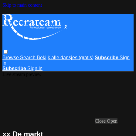
Skip to main content
Browse
Search
Bekijk alle dansjes (gratis)
Subscribe
Sign
in
Subscribe
Sign In
Live stream preview
Close
Open
xx De markt