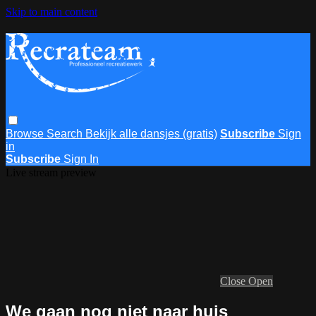
Skip to main content
Browse
Search
Bekijk alle dansjes (gratis)
Subscribe
Sign
in
Subscribe
Sign In
Live stream preview
Close
Open
We gaan nog niet naar huis