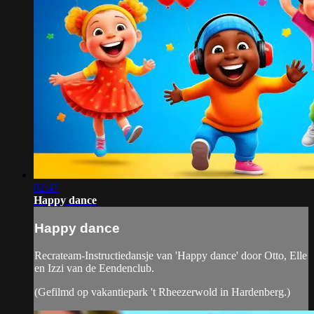
02:47
Happy dance
Happy dance
Recrateam-Instructiedansje van 'Happy dance' door Otto, Elle
en Izzi van de Eendenclub.
(Gefilmd op vakantiepark 't Rheezerwold in Hardenberg.)