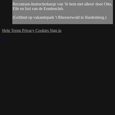
Recrateam-Instructiedansje van 'Je bent niet alleen' door Otto,
Elle en Izzi van de Eendenclub.
(Gefilmd op vakantiepark 't Rheezerwold in Hardenberg.)
Help
Terms
Privacy
Cookies
Sign in
×