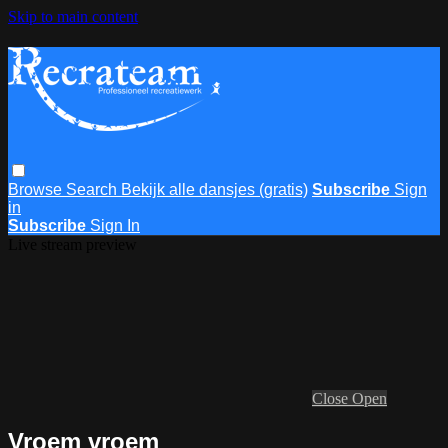
Skip to main content
Browse
Search
Bekijk alle dansjes (gratis)
Subscribe
Sign
in
Subscribe
Sign In
Live stream preview
Close
Open
Vroem vroem