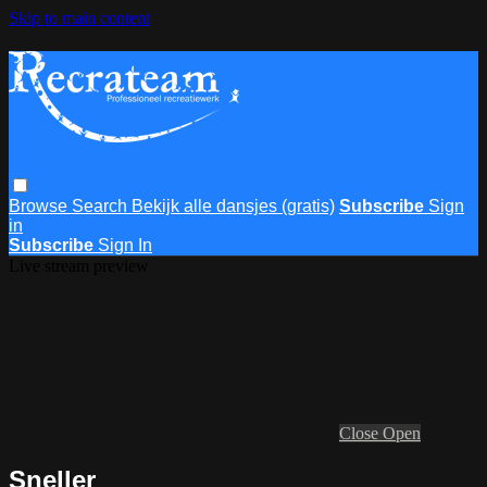
Skip to main content
Browse
Search
Bekijk alle dansjes (gratis)
Subscribe
Sign
in
Subscribe
Sign In
Live stream preview
Close
Open
Sneller