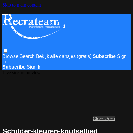
Skip to main content
Browse
Search
Bekijk alle dansjes (gratis)
Subscribe
Sign
in
Subscribe
Sign In
Live stream preview
Close
Open
Schilder-kleuren-knutsellied