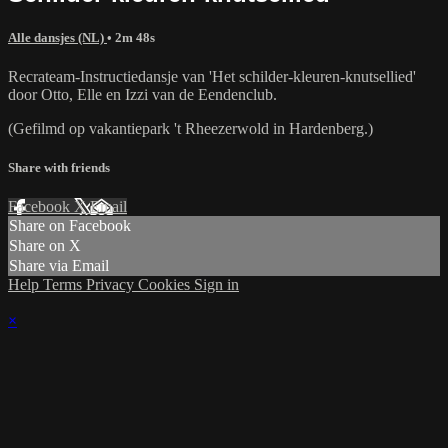
Alle dansjes (NL)
• 2m 48s
Recrateam-Instructiedansje van 'Het schilder-kleuren-knutsellied'
door Otto, Elle en Izzi van de Eendenclub.
(Gefilmd op vakantiepark 't Rheezerwold in Hardenberg.)
Share with friends
Facebook
X
Email
Share on Facebook
Share on X
Share via Email
Help
Terms
Privacy
Cookies
Sign in
×