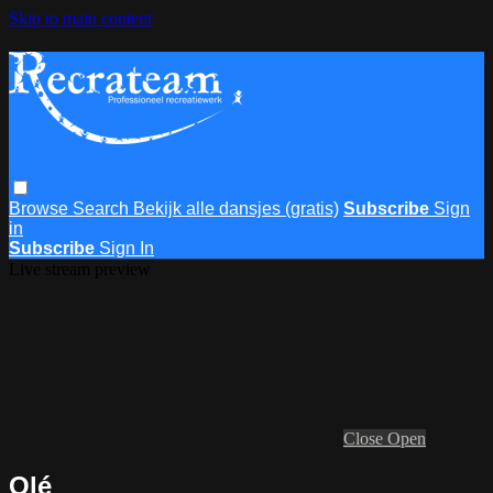
Skip to main content
Browse
Search
Bekijk alle dansjes (gratis)
Subscribe
Sign
in
Subscribe
Sign In
Live stream preview
Close
Open
Olé