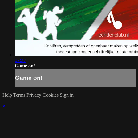
02:27
Game on!
Game on!
Help
Terms
Privacy
Cookies
Sign in
×