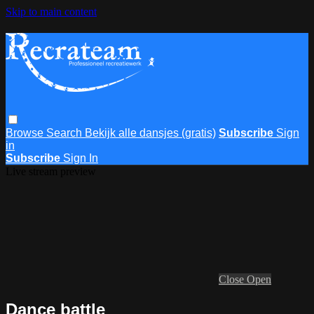
Skip to main content
Browse
Search
Bekijk alle dansjes (gratis)
Subscribe
Sign
in
Subscribe
Sign In
Live stream preview
Close
Open
Dance battle