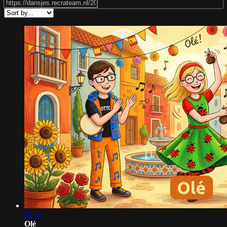
02:07
Olé